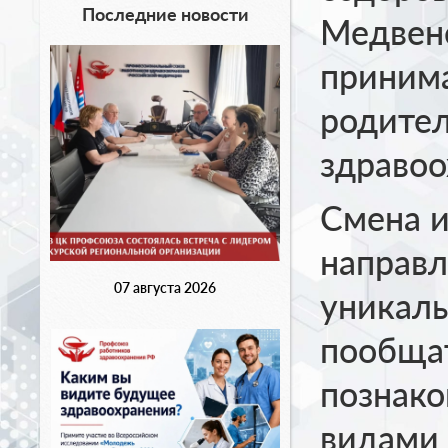
Последние новости
Медвенс
принима
родител
здравоо
Смена 
направл
07 августа 2026
уникал
пообща
познако
видами 