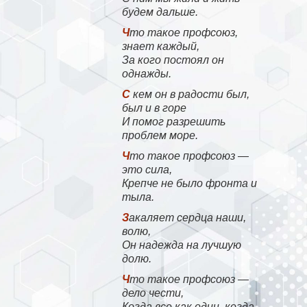
будем дальше.
Что такое профсоюз,
знает каждый,
За кого постоял он
однажды.
С кем он в радости был,
был и в горе
И помог разрешить
проблем море.
Что такое профсоюз —
это сила,
Крепче не было фронта и
тыла.
Закаляет сердца наши,
волю,
Он надежда на лучшую
долю.
Что такое профсоюз —
дело чести,
Когда все как один, когда