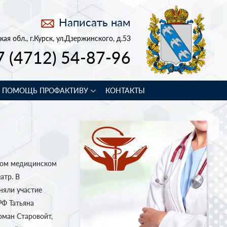
Написать нам
кая обл., г.Курск, ул.Дзержинского, д.53
7 (4712) 54-87-96
В ПОМОЩЬ ПРОФАКТИВУ
КОНТАКТЫ
нном медицинском
атр. В
няли участие
РФ Татьяна
оман Старовойт,