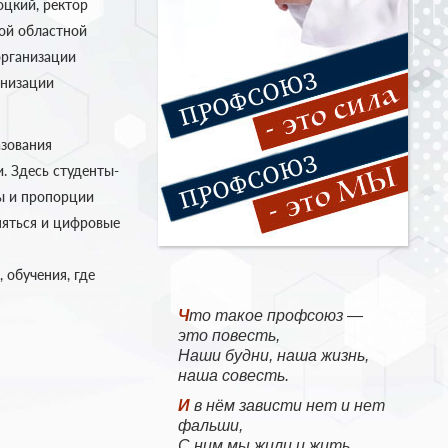
оцкий, ректор
ой областной
организации
анизации
азования
. Здесь студенты-
ры и пропорции
няться и цифровые
 обучения, где
Что такое профсоюз —
это повесть,
Наши будни, наша жизнь,
наша совесть.
И в нём зависти нет и нет
фальши,
С ним мы жили и жить