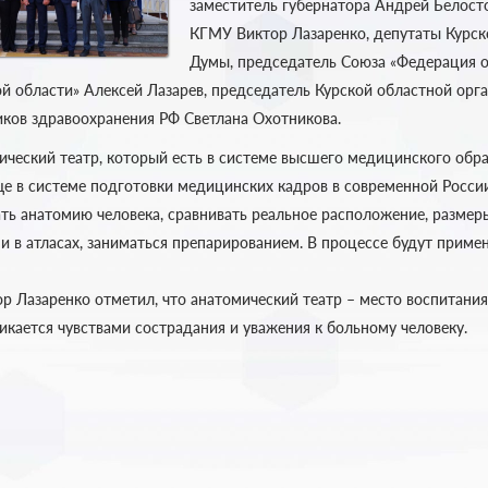
заместитель губернатора Андрей Белост
КГМУ Виктор Лазаренко, депутаты Курск
Думы, председатель
Союза «Федерация 
й области» Алексей Лазарев,
председатель Курской областной орг
ков здравоохранения РФ Светлана Охотникова.
ический театр, который есть в системе высшего медицинского обр
е в системе подготовки медицинских кадров в современной России
ать анатомию человека, сравнивать реальное расположение, разме
и в атласах, заниматься препарированием. В процессе будут приме
 Лазаренко отметил, что анатомический театр – место воспитания,
икается чувствами сострадания и уважения к больному человеку.