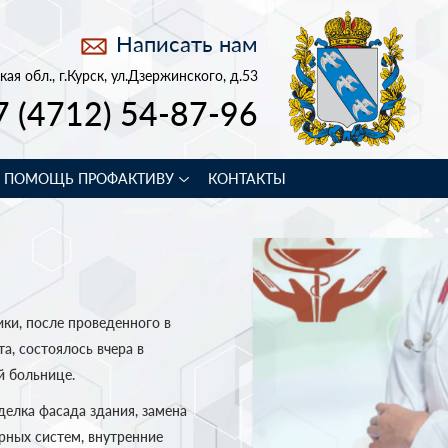
Написать нам
кая обл., г.Курск, ул.Дзержинского, д.53
7 (4712) 54-87-96
В ПОМОЩЬ ПРОФАКТИВУ
КОНТАКТЫ
ки, после проведенного в
а, состоялось вчера в
й больнице.
делка фасада здания, замена
рных систем, внутренние