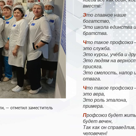
вместе.
Это главное наше
богатство,
Это школа единства 
братства.
Что такое профсоюз —
это служба.
Это курсы, учёба и др
Это людям на вернос
присяга.
Это смелость, напор 
отвага.
Что такое профсоюз —
это вера,
Это роль эталона,
примера.
и, — отметил заместитель
Профсоюз будет жить,
будет вечен,
Так как он справедлив,
человечен!