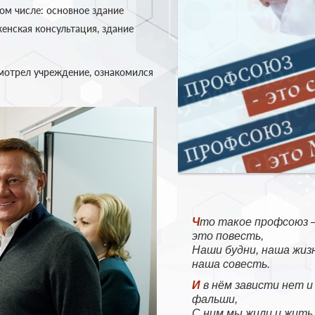
ом числе: основное здание
енская консультация, здание
смотрел учреждение, ознакомился
Что такое профсоюз —
это повесть,
Наши будни, наша жизн
наша совесть.
И в нём зависти нет и нет
фальши,
С ним мы жили и жить