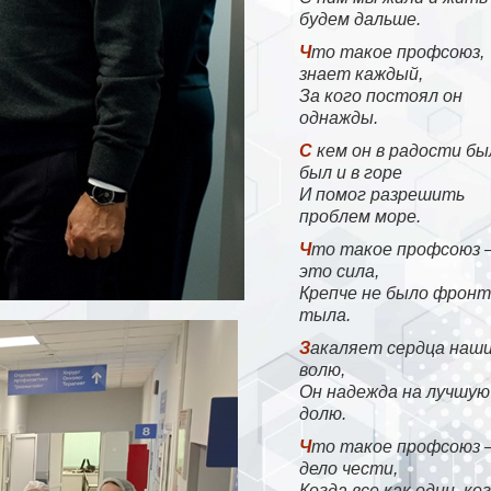
будем дальше.
Что такое профсоюз,
знает каждый,
За кого постоял он
однажды.
С кем он в радости был,
был и в горе
И помог разрешить
проблем море.
Что такое профсоюз —
это сила,
Крепче не было фронт
тыла.
Закаляет сердца наши,
волю,
Он надежда на лучшую
долю.
Что такое профсоюз —
дело чести,
Когда все как один, ко