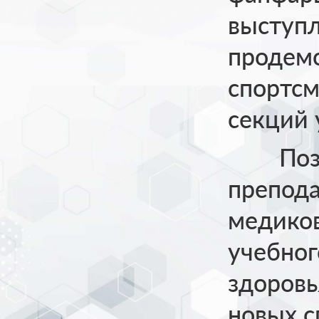
выступ
продем
спортсм
секций 
Позд
препода
медиков
учебног
здоровь
новых с