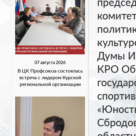
председ
комитет
политик
культур
Думы Иг
07 августа 2026
КРО Об
В ЦК Профсоюза состоялась
встреча с лидером Курской
государ
региональной организации
спортив
«Юность
Сбродов
областн