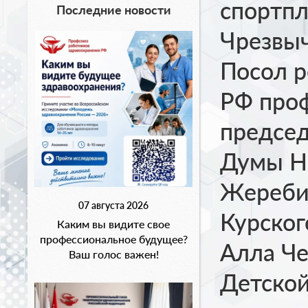
спортп
Последние новости
Чрезвы
Посол 
РФ проф
председ
Думы Н
Жереби
07 августа 2026
Курског
Каким вы видите свое
профессиональное будущее?
Алла Че
Ваш голос важен!
Детской