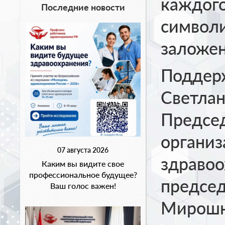
каждого
Последние новости
символи
заложен
Поддерж
Светла
Председ
организ
07 августа 2026
здравоо
Каким вы видите свое
профессиональное будущее?
предсе
Ваш голос важен!
Мирошн