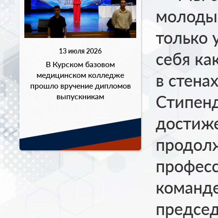
молодых
только 
13 июля 2026
себя ка
В Курском базовом
медицинском колледже
в стена
прошло вручение дипломов
выпускникам
Стипенд
достиж
продолж
професс
команде
предсе