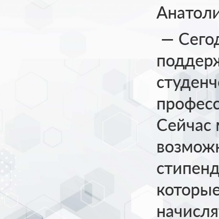
Анатол
— Сего
поддерж
студенч
професс
Сейчас
возможн
стипенд
которые
начисля