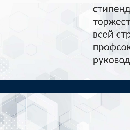
стипенд
торжест
всей ст
профсо
руковод