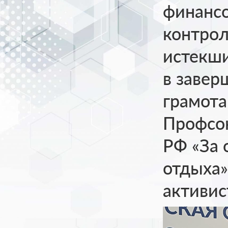
финансо
контрол
истекши
в заве
грамот
Профсою
РФ «За 
отдыха»
активис