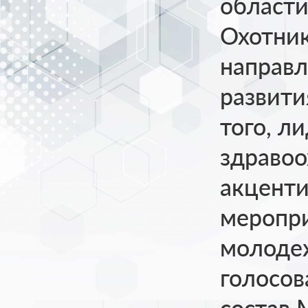
области
Охотник
направл
развити
того, л
здравоо
акценти
меропри
молодеж
голосов
состав 