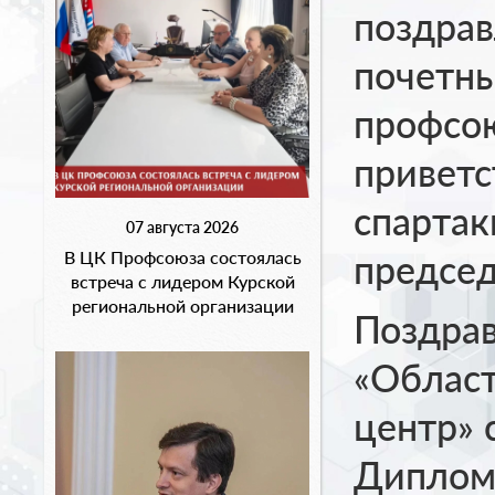
поздрав
почетны
профсою
приветс
спарта
07 августа 2026
председ
В ЦК Профсоюза состоялась
встреча с лидером Курской
региональной организации
Поздрав
«Облас
центр» 
Дипломо