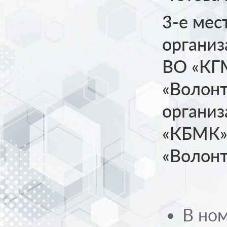
3-е мес
органи
ВО «КГМ
«Волонт
органи
«КБМК» 
«Волон
В но