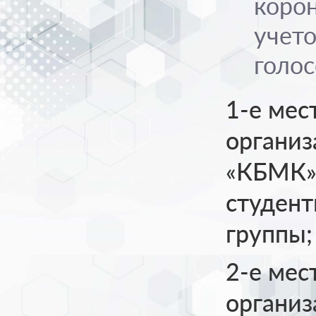
коро
учет
голос
1-е мес
органи
«КБМК» 
студент
группы;
2-е мес
органи