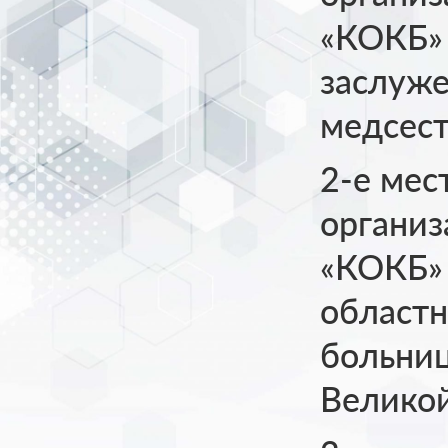
«КОКБ» 
заслуж
медсест
2-е мес
органи
«КОКБ» 
областн
больниц
Великой