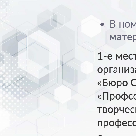
В но
мате
1-е мес
органи
«Бюро С
«Профсо
творчес
професс