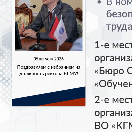
В но
безоп
труда
1-е мес
органи
05 августа 2026
Поздравляем с избранием на
«Бюро С
должность ректора КГМУ!
«Обучен
2-е мес
органи
ВО «КГМ