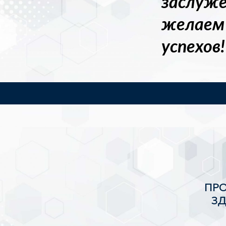
заслуже
желаем 
успехов!
ПР
З