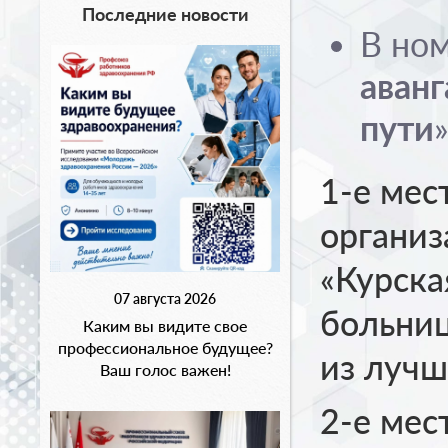
Последние новости
В но
аван
пути
1-е мес
органи
«Курска
07 августа 2026
больниц
Каким вы видите свое
профессиональное будущее?
из лучш
Ваш голос важен!
2-е мес