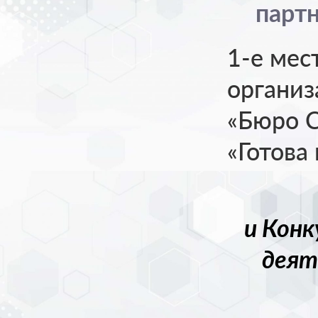
партн
1-е мес
органи
«Бюро С
«Готова
и
Конк
деят