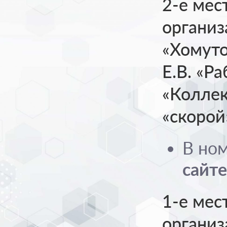
2-е мес
органи
«Хомуто
Е.В. «Р
«Коллек
«скорой
В но
сайте
1-е мес
органи