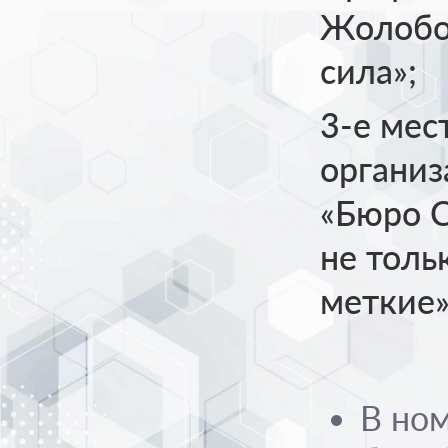
Жолобов
сила»;
3-е мес
органи
«Бюро С
не толь
меткие»
В но