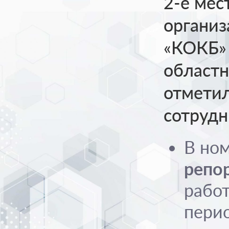
2-е мес
органи
«КОКБ» 
областн
отмети
сотрудн
В но
репо
рабо
пери