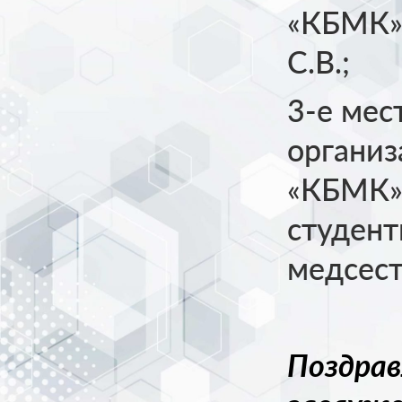
«КБМК» 
С.В.;
3-е мес
органи
«КБМК»,
студент
медсест
Поздрав