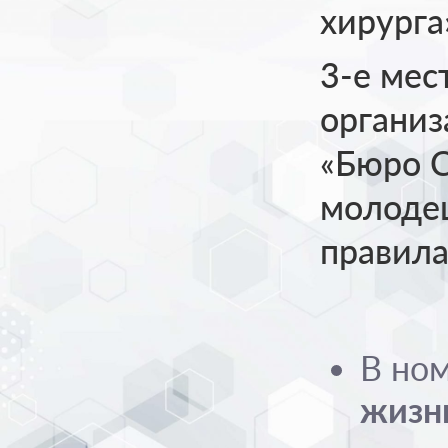
хирурга
3-е мес
органи
«Бюро С
молоде
правила
В но
жизн