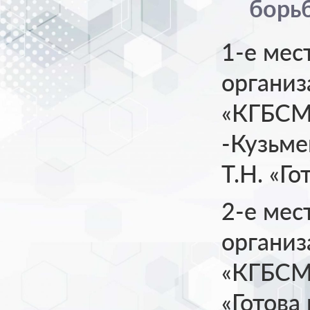
борь
1-е мес
органи
«КГБСМ
-Кузьме
Т.Н. «Го
2-е мес
органи
«КГБСМ
«Готова