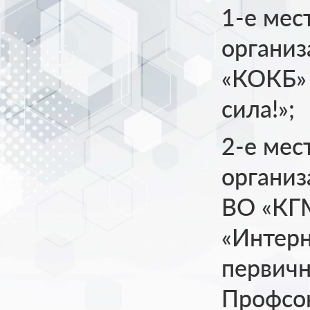
1-е мес
органи
«КОКБ» 
сила!»;
2-е мес
органи
ВО «КГМ
«Интер
первич
Профсо