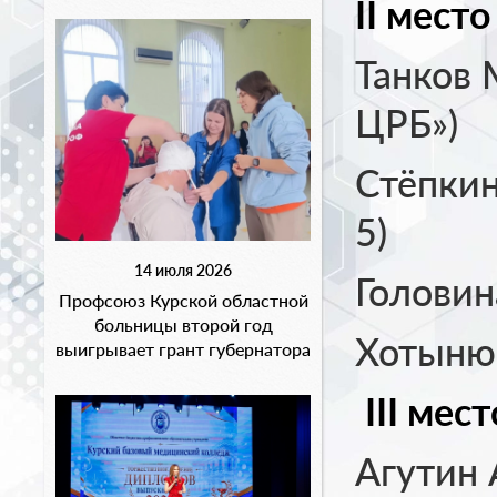
II
место
Танков
ЦРБ»)
Стёпки
5)
14 июля 2026
Голови
Профсоюз Курской областной
больницы второй год
Хотыню
выигрывает грант губернатора
III
мест
Агутин 