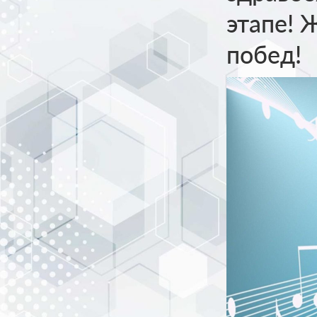
этапе! 
побед!