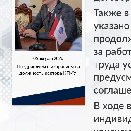
Также в
указано 
продолж
за рабо
05 августа 2026
труда у
Поздравляем с избранием на
должность ректора КГМУ!
предус
соглаше
В ходе 
индиви