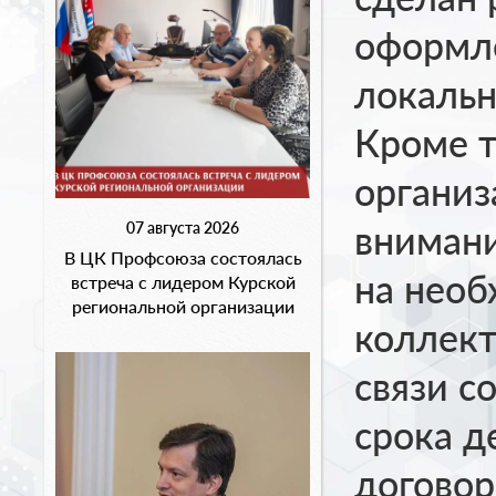
оформл
локальн
Кроме т
органи
внимани
07 августа 2026
В ЦК Профсоюза состоялась
на необ
встреча с лидером Курской
региональной организации
коллект
связи с
срока д
договор