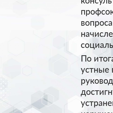
консуль
профсо
вопроса
начисле
социаль
По итог
устные 
руковод
достигн
устран