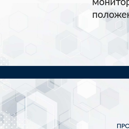
монитор
положен
ПР