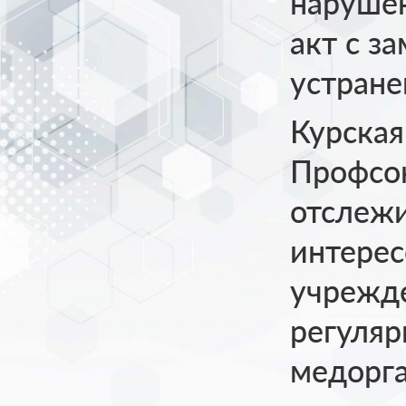
нарушен
акт с з
устране
Курская
Профсо
отслеж
интерес
учрежде
регуляр
медорг