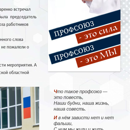
аренко встречал
 была председатель
юза работников
нного слова
 не пожалели о
сти мероприятия. А
ской областной
Что такое профсоюз —
это повесть,
Наши будни, наша жизнь,
наша совесть.
И в нём зависти нет и нет
фальши,
С ним мы жили и жить