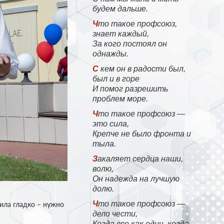
будем дальше.
Что такое профсоюз,
знает каждый,
За кого постоял он
однажды.
С кем он в радости был,
был и в горе
И помог разрешить
проблем море.
Что такое профсоюз —
это сила,
Крепче не было фронта и
тыла.
Закаляет сердца наши,
волю,
Он надежда на лучшую
долю.
Что такое профсоюз —
ила гладко – нужно
дело чести,
Когда все как один, когда