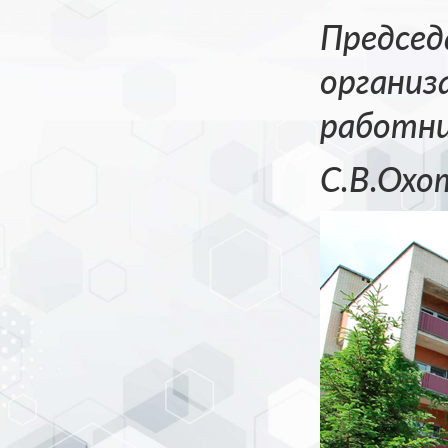
Председ
организ
работни
С.В.Охо