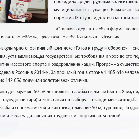
проходило среди трудовых коллективов,
муниципальных служащих. Бакытжан Пай
норматив IX ступени, для возрастной кате
«Стараюсь держать себя в форме, по во
 играть волейбол», - рассказал о себе Бакытжан Пайзуевич.
зкультурно-спортиивный комплекс «Готов к труду и обороне» — си
ния, устанавливающая государственные требования к уровню его п
витие массового спорта и оздоровление нации. Программа существо
дена в России в 2014-м. За прошлый год в стране 1 185 646 челов
их 142 056 получили золотой знак отличия.
ни для мужчин 50-59 лет делятся на обязательные (бег на 2 км, по
олупудовой гири) и испытания по выбору — скандинавская ходьба и
ельба из пневматической винтовки, плавание 50 м, турпоход.
Поздра
дой и желаем дальнейших трудовых и спортивных успехов!