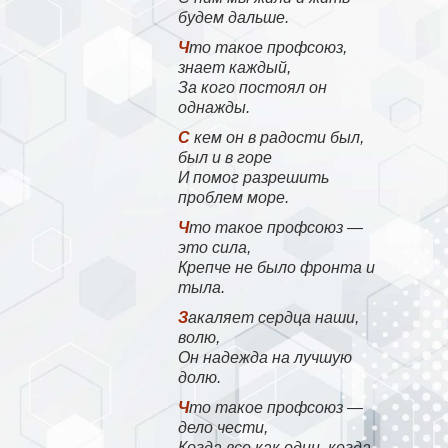
будем дальше.
Что такое профсоюз,
знает каждый,
За кого постоял он
однажды.
С кем он в радости был,
был и в горе
И помог разрешить
проблем море.
Что такое профсоюз —
это сила,
Крепче не было фронта и
тыла.
Закаляет сердца наши,
волю,
Он надежда на лучшую
долю.
Что такое профсоюз —
дело чести,
Когда все как один, когда