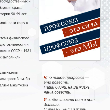
 государственных и
зуевич сдавал
гории 50-59 лет.
зможности хожу в
стема физического
одготовленности и
вала в СССР с 1931
ек выполнили
дтягивание,
Что такое профсоюз —
ли кросс 3 км, бег
это повесть,
вляем Бакытжана
Наши будни, наша жизнь,
наша совесть.
И в нём зависти нет и нет
фальши,
С ним мы жили и жить