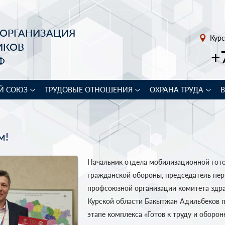
 ОРГАНИЗАЦИЯ
Курс
ИКОВ
+
Ф
Й СОЮЗ
ТРУДОВЫЕ ОТНОШЕНИЯ
ОХРАНА ТРУДА
м!
Начальник отдела мобилизационной гото
гражданской обороны, председатель пе
профсоюзной организации комитета здр
Курской области Бакытжан Адильбеков п
этапе комплекса «Готов к труду и оборон