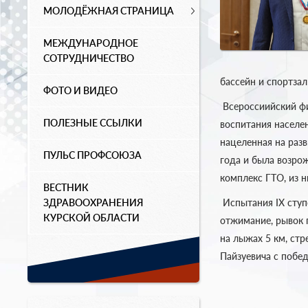
МОЛОДЁЖНАЯ СТРАНИЦА
МЕЖДУНАРОДНОЕ
СОТРУДНИЧЕСТВО
бассейн и спортзал
ФОТО И ВИДЕО
Всероссиийский фи
ПОЛЕЗНЫЕ ССЫЛКИ
воспитания населе
нацеленная на раз
ПУЛЬС ПРОФСОЮЗА
года и была возрож
комплекс ГТО, из н
ВЕСТНИК
ЗДРАВООХРАНЕНИЯ
Испытания IX ступе
КУРСКОЙ ОБЛАСТИ
отжимание, рывок п
на лыжах 5 км, стр
Пайзуевича с побе