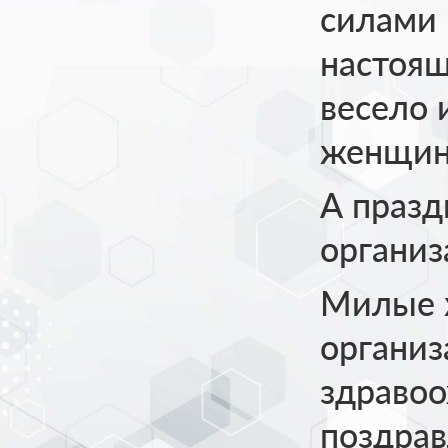
силами 
настоящ
весело 
женщин
А празд
организ
Милые 
организ
здравоо
поздрав