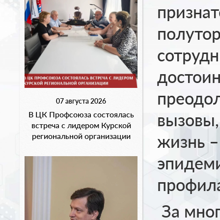
признате
полуто
сотрудн
достоин
преодол
07 августа 2026
вызовы,
В ЦК Профсоюза состоялась
встреча с лидером Курской
жизнь –
региональной организации
эпидеми
профила
За мног