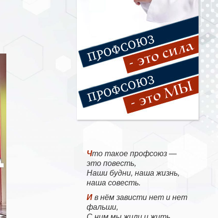
Что такое профсоюз —
это повесть,
Наши будни, наша жизнь,
наша совесть.
И в нём зависти нет и нет
фальши,
С ним мы жили и жить