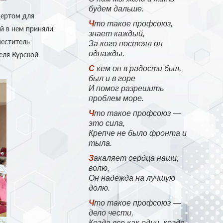
будем дальше.
цертом для
Что такое профсоюз,
й в нем приняли
знает каждый,
меститель
За кого постоял он
однажды.
еля Курской
С кем он в радости был,
был и в горе
И помог разрешить
проблем море.
Что такое профсоюз —
это сила,
Крепче не было фронта и
тыла.
Закаляет сердца наши,
волю,
Он надежда на лучшую
долю.
Что такое профсоюз —
дело чести,
Когда все как один, когда