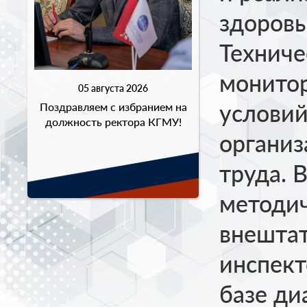
здоровы
Техниче
монитор
05 августа 2026
условий
Поздравляем с избранием на
должность ректора КГМУ!
организ
труда. 
методи
внештат
инспект
базе ди