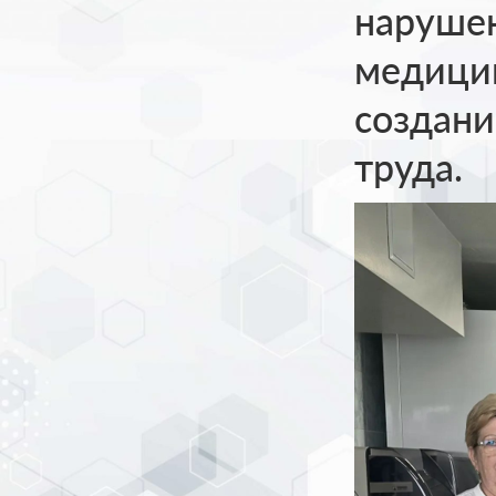
нарушен
медицин
создани
труда.