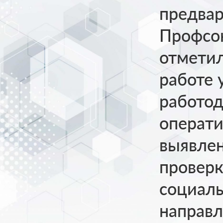
предвар
Профсо
отметил
работе 
работод
операт
выявле
провер
социаль
направл