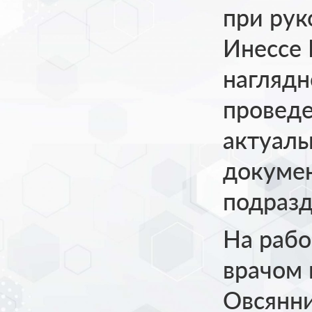
при рук
Инессе 
наглядн
проведе
актуаль
докумен
подразд
На рабо
врачом 
Овсянн