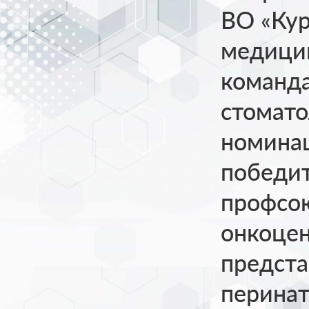
ВО «Кур
медицин
команда
стомато
номинац
победит
профсою
онкоцен
предста
перинат