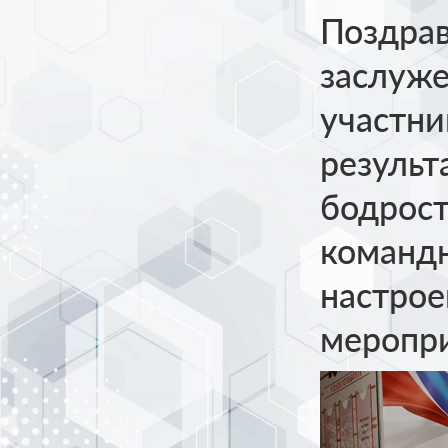
Поздрав
заслуже
участни
результ
бодрост
команд
настро
меропри