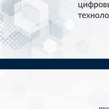
цифров
техноло