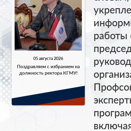
укрепл
информи
работы 
предсе
руковод
05 августа 2026
Поздравляем с избранием на
организ
должность ректора КГМУ!
Профсо
эксперт
програ
включая