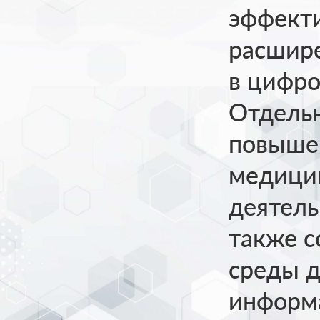
эффекти
расшир
в цифро
Отдельн
повыше
медици
деятель
также с
среды д
информ