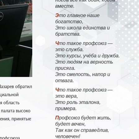
вместе.
Это главное наше
богатство,
Это школа единства и
братства.
Что такое профсоюз —
это служба.
Это курсы, учёба и дружба.
Это людям на верность
присяга.
Это смелость, напор и
отвага.
азарев обратил
Что такое профсоюз —
оциальной
это вера,
Это роль эталона,
я область
примера.
 палата высоко
Профсоюз будет жить,
ения, принятые
будет вечен,
Так как он справедлив,
человечен!
профсоюза