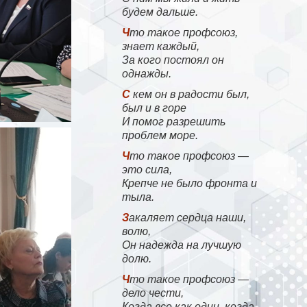
будем дальше.
Что такое профсоюз,
знает каждый,
За кого постоял он
однажды.
С кем он в радости был,
был и в горе
И помог разрешить
проблем море.
Что такое профсоюз —
это сила,
Крепче не было фронта и
тыла.
Закаляет сердца наши,
волю,
Он надежда на лучшую
долю.
Что такое профсоюз —
дело чести,
Когда все как один, когда