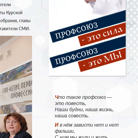
ители
ты Курской
обрания, главы
ставители СМИ.
Что такое профсоюз —
это повесть,
Наши будни, наша жизнь,
наша совесть.
И в нём зависти нет и нет
фальши,
С ним мы жили и жить