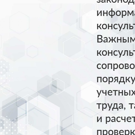
информ
консул
Важным
консуль
сопрово
порядку
учетных
труда, 
и расче
проверк