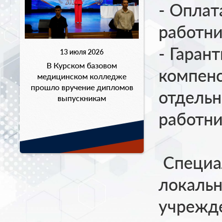
- Оплат
работн
- Гаран
13 июля 2026
В Курском базовом
компен
медицинском колледже
прошло вручение дипломов
отдель
выпускникам
работн
Специа
локаль
учрежд