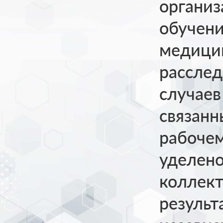
организ
обучени
медицин
расслед
случаев
связанн
рабочем
уделено
коллект
результ