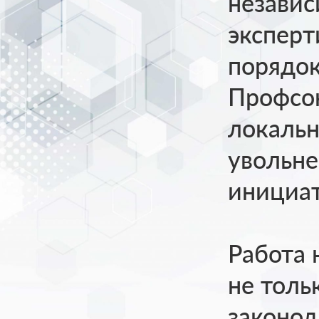
незави
эксперт
порядок
Профсою
локальн
увольне
инициат
Работа 
не толь
законод