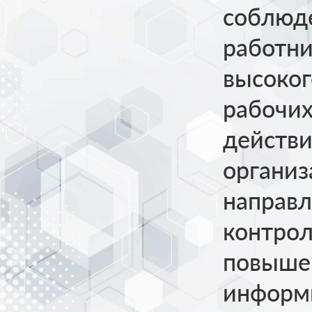
соблюде
работни
высоког
рабочих
действи
органи
направл
контрол
повыше
информ