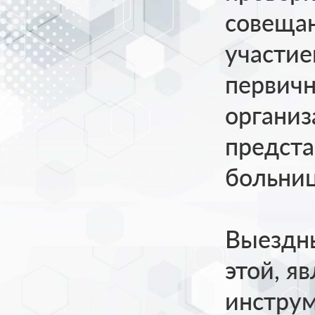
совещан
участие
первич
органи
предст
больни
Выездн
этой, я
инструм