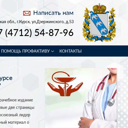
Написать нам
кая обл., г.Курск, ул.Дзержинского, д.53
7 (4712) 54-87-96
В ПОМОЩЬ ПРОФАКТИВУ
КОНТАКТЫ
урсе
"
рачебное издание
рвые две страницы
фсоюзный лидер
бный материал о