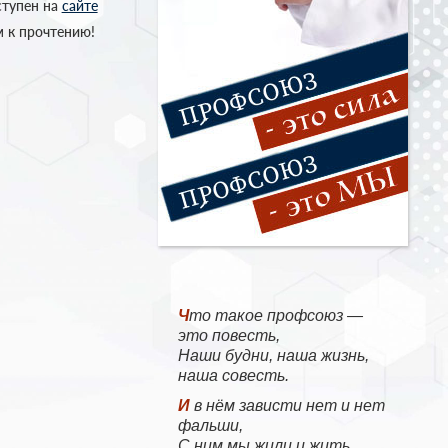
ступен на
сайте
м к прочтению!
Что такое профсоюз —
это повесть,
Наши будни, наша жизнь,
наша совесть.
И в нём зависти нет и нет
фальши,
С ним мы жили и жить