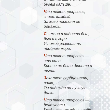
будем дальше.
Что такое профсоюз,
знает каждый,
За кого постоял он
однажды.
С кем он в радости был,
был и в горе
И помог разрешить
проблем море.
Что такое профсоюз —
это сила,
Крепче не было фронта и
тыла.
Закаляет сердца наши,
волю,
Он надежда на лучшую
долю.
Что такое профсоюз —
дело чести,
Когда все как один, когда