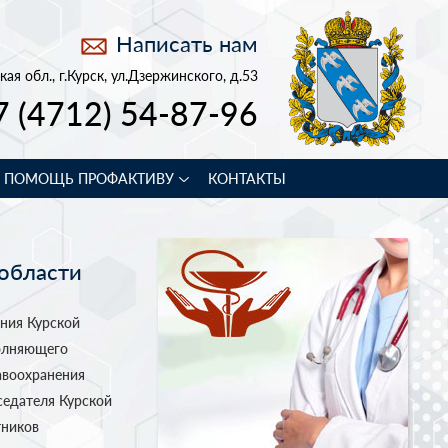
Написать нам
кая обл., г.Курск, ул.Дзержинского, д.53
7 (4712) 54-87-96
В ПОМОЩЬ ПРОФАКТИВУ
КОНТАКТЫ
 области
ения Курской
полняющего
авоохранения
седателя Курской
тников