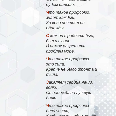
будем дальше.
Что такое профсоюз,
знает каждый,
За кого постоял он
однажды.
С кем он в радости был,
был и в горе
И помог разрешить
проблем море.
Что такое профсоюз —
это сила,
Крепче не было фронта и
тыла.
Закаляет сердца наши,
волю,
Он надежда на лучшую
долю.
Что такое профсоюз —
дело чести,
Когда все как один, когда