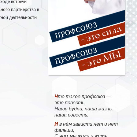
 ходе встречи
ного партнерства в
тной деятельности
Что такое профсоюз —
это повесть,
Наши будни, наша жизнь,
наша совесть.
И в нём зависти нет и нет
фальши,
С ним мы жили и жить