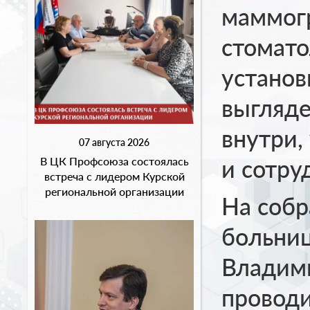
маммог
стомат
установ
выгляде
внутри,
07 августа 2026
и сотру
В ЦК Профсоюза состоялась
встреча с лидером Курской
региональной организации
На собр
больни
Владими
провод