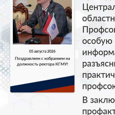
Централ
областн
Профсою
особую 
информ
05 августа 2026
Поздравляем с избранием на
разъясн
должность ректора КГМУ!
практич
профсою
В заклю
профак