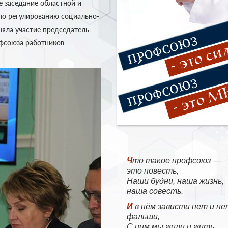
 заседание областной и
по регулированию социально-
няла участие председатель
фсоюза работников
Что такое профсоюз —
это повесть,
Наши будни, наша жизнь,
наша совесть.
И в нём зависти нет и нет
фальши,
С ним мы жили и жить