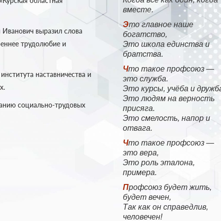
«Курская областная
вместе.
Это главное наше
й Иванович выразил слова
богатство,
реннее трудолюбие и
Это школа единства и
братства.
Что такое профсоюз —
института наставничества и
это служба.
х.
Это курсы, учёба и дружб
Это людям на верность
ванию социально-трудовых
присяга.
Это смелость, напор и
отвага.
Что такое профсоюз —
это вера,
Это роль эталона,
примера.
Профсоюз будет жить,
будет вечен,
Так как он справедлив,
человечен!