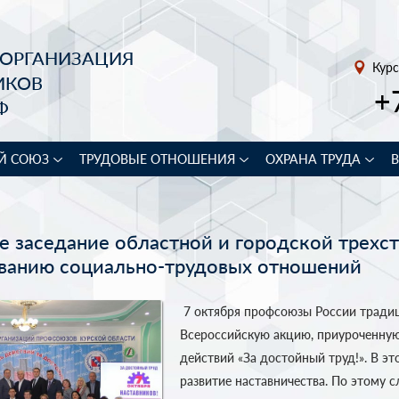
 ОРГАНИЗАЦИЯ
Курс
ИКОВ
+
Ф
Й СОЮЗ
ТРУДОВЫЕ ОТНОШЕНИЯ
ОХРАНА ТРУДА
е заседание областной и городской трехс
ованию социально-трудовых отношений
7 октября профсоюзы России тради
Всероссийскую акцию, приуроченну
действий «За достойный труд!». В э
развитие наставничества. По этому 