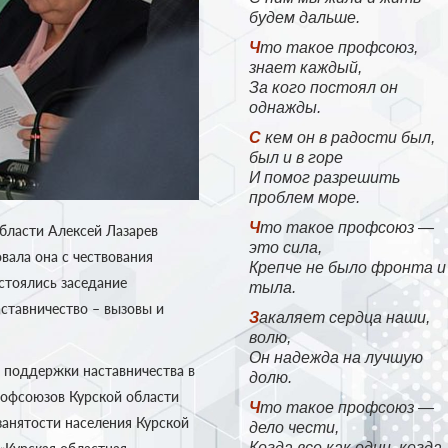
будем дальше.
Что такое профсоюз,
знает каждый,
За кого постоял он
однажды.
С кем он в радости был,
был и в горе
И помог разрешить
проблем море.
Что такое профсоюз —
бласти Алексей Лазарев
это сила,
ала она с чествования
Крепче не было фронта и
стоялись заседание
тыла.
ставничество – вызовы и
Закаляет сердца наши,
волю,
Он надежда на лучшую
 поддержки наставничества в
долю.
рофсоюзов Курской области
Что такое профсоюз —
занятости населения Курской
дело чести,
Когда все как один, когда