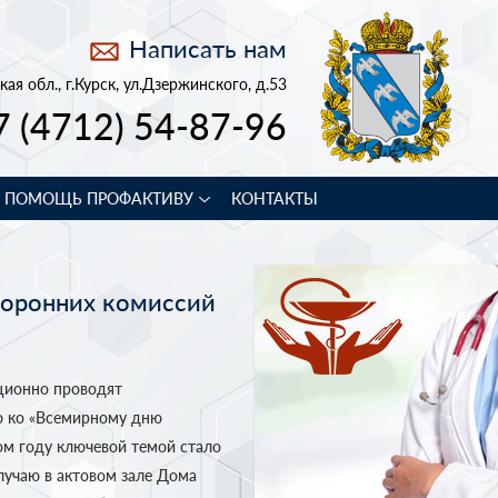
Написать нам
кая обл., г.Курск, ул.Дзержинского, д.53
7 (4712) 54-87-96
В ПОМОЩЬ ПРОФАКТИВУ
КОНТАКТЫ
торонних комиссий
ционно проводят
ю ко «Всемирному дню
том году ключевой темой стало
случаю в актовом зале Дома