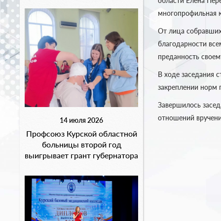
области Елена Пер
многопрофильная к
От лица собравших
благодарности всем
преданность своем
В ходе заседания 
закреплении норм 
Завершилось засед
отношений вручени
14 июля 2026
Профсоюз Курской областной
больницы второй год
выигрывает грант губернатора