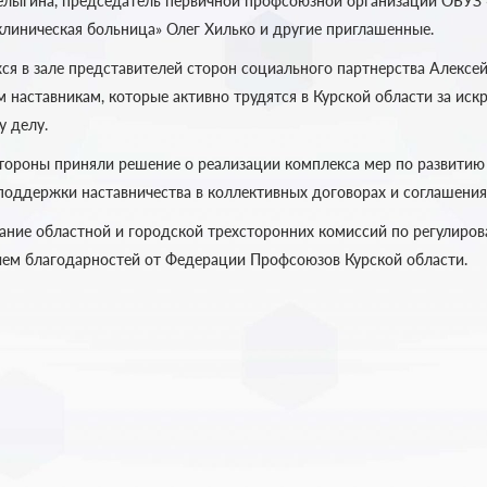
елыгина, председатель первичной профсоюзной организации ОБУЗ 
линическая больница» Олег Хилько и другие приглашенные.
ся в зале представителей сторон социального партнерства Алексе
 наставникам, которые активно трудятся в Курской области за иск
у делу.
стороны приняли решение о реализации комплекса мер по развитию 
поддержки наставничества в коллективных договорах и соглашения
ание областной и городской трехсторонних комиссий по регулиро
ем благодарностей от Федерации Профсоюзов Курской области.