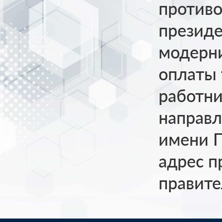
против
президе
модерни
оплаты
работни
направл
имени 
адрес п
правите