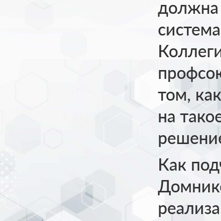
должна 
система
Коллеги
профсо
том, ка
на тако
решение
Как под
Домнико
реализа