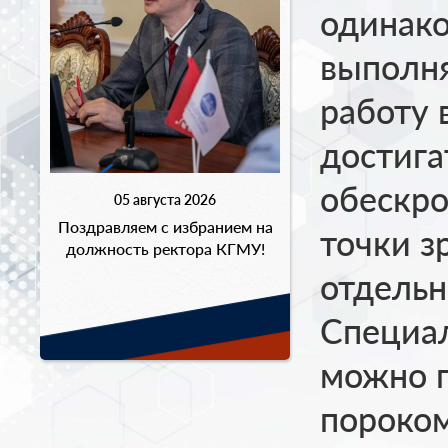
одинак
выполн
работу 
достига
обескро
05 августа 2026
Поздравляем с избранием на
точки з
должность ректора КГМУ!
отдельн
Специал
можно п
пороком