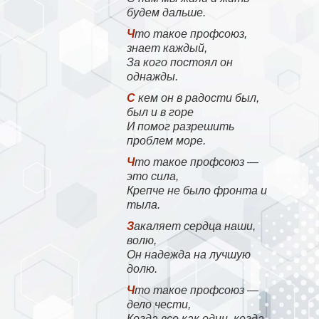
будем дальше.
Что такое профсоюз,
знает каждый,
За кого постоял он
однажды.
С кем он в радости был,
был и в горе
И помог разрешить
проблем море.
Что такое профсоюз —
это сила,
Крепче не было фронта и
тыла.
Закаляет сердца наши,
волю,
Он надежда на лучшую
долю.
Что такое профсоюз —
дело чести,
Когда все как один, когда