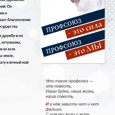
ний. Он
ие к
вает благополучие
осударства.
и дружбу всех
 энтузиазма,
в во всех
на земле,
ату и вечный май
Что такое профсоюз —
это повесть,
Наши будни, наша жизнь,
наша совесть.
И в нём зависти нет и нет
фальши,
С ним мы жили и жить