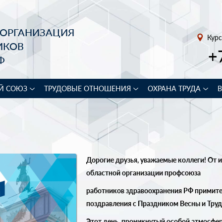
 ОРГАНИЗАЦИЯ
Курс
ИКОВ
+
Ф
Й СОЮЗ
ТРУДОВЫЕ ОТНОШЕНИЯ
ОХРАНА ТРУДА
Дорогие друзья, уважаемые коллеги! От
и
областной
организации
профсоюза
работников
здравоохранения
РФ
примит
поздравления
с
Праздником
Весны
и
Труд
Этот день, проникнутый особой атмосфе