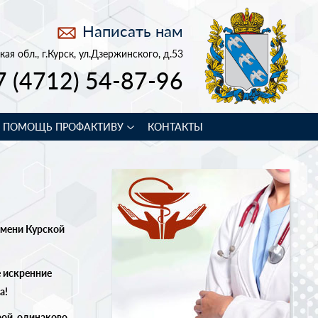
Написать нам
кая обл., г.Курск, ул.Дзержинского, д.53
7 (4712) 54-87-96
В ПОМОЩЬ ПРОФАКТИВУ
КОНТАКТЫ
мени
Курской
е
искренние
а
!
рой, одинаково