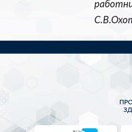
работни
С.В.Охо
ПР
З