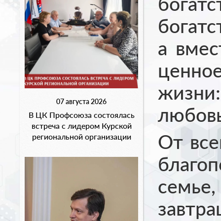
бога
богат
а вмес
ценно
жизни
07 августа 2026
любовь
В ЦК Профсоюза состоялась
встреча с лидером Курской
От все
региональной организации
благо
семье,
завтра