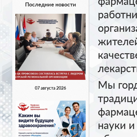
фармаце
Последние новости
работни
организ
жителе
качест
лекарст
Мы гор
07 августа 2026
традиц
фармаце
науки и