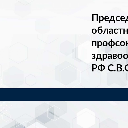
Предсе
областн
профсо
здраво
РФ
С.В.