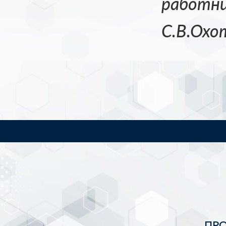
работни
С.В.Охо
ПР