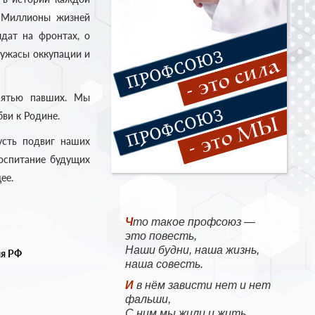
. Миллионы жизней
дат на фронтах, о
 ужасы оккупации и
мятью павших. Мы
ви к Родине.
усть подвиг наших
воспитание будущих
ее.
Что такое профсоюз —
это повесть,
Наши будни, наша жизнь,
ия РФ
наша совесть.
И в нём зависти нет и нет
фальши,
С ним мы жили и жить