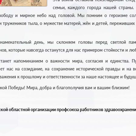
семьи, каждого города нашей страны
вободу и мирное небо над головой. Мы помним о героизме сол
 тружеников тыла, о мужестве матерей, жён и детей, переживших
знаменательный день, мы склоняем головы перед светлой па
ов, которые навсегда останутся для нас примером стойкости и люб
станет напоминанием о важности мира, согласия и единства. П
ет нас на созидание, на сохранение исторической правды и на 
уважения к прошлому и ответственности за наше настоящее и будущ
кой Победы! Мира, добра и благополучия вам и вашим близким!
кой областной организации профсоюза работников здравоохранен