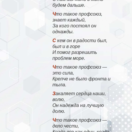
будем дальше.
Что такое профсоюз,
знает каждый,
За кого постоял он
однажды.
С кем он в радости был,
был и в горе
И помог разрешить
проблем море.
Что такое профсоюз —
это сила,
Крепче не было фронта и
тыла.
Закаляет сердца наши,
волю,
Он надежда на лучшую
долю.
Что такое профсоюз —
дело чести,
Когда все как один, когда