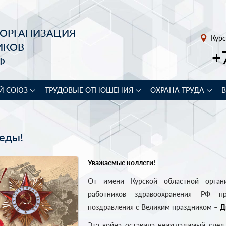
 ОРГАНИЗАЦИЯ
Курс
ИКОВ
+
Ф
Й СОЮЗ
ТРУДОВЫЕ ОТНОШЕНИЯ
ОХРАНА ТРУДА
еды!
Уважаемые коллеги!
От имени Курской областной орган
работников здравоохранения РФ пр
поздравления с Великим праздником –
Д
Эта война оставила неизгладимый след