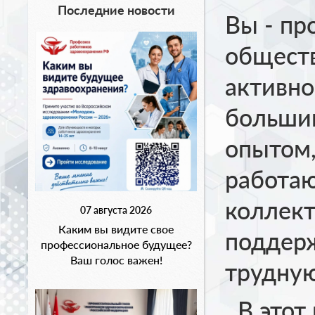
Последние новости
Вы - пр
обществ
активно
больши
опытом,
работаю
коллект
07 августа 2026
Каким вы видите свое
поддерж
профессиональное будущее?
Ваш голос важен!
трудную
В этот 