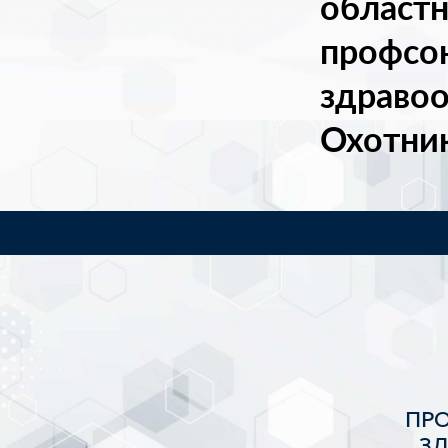
областн
профсо
здраво
Охотни
ПР
З