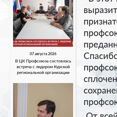
выразит
признат
профсою
преданн
Спасибо
07 августа 2026
В ЦК Профсоюза состоялась
профсою
встреча с лидером Курской
региональной организации
сплочен
сохране
профсо
От всей