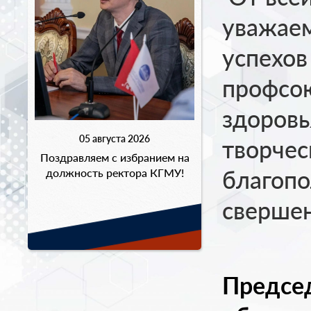
уважаем
успехов
профсою
здоровь
05 августа 2026
творчес
Поздравляем с избранием на
благопо
должность ректора КГМУ!
сверше
Предсе