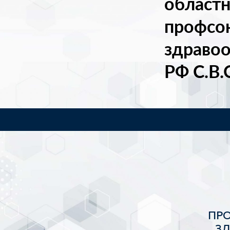
областн
профсо
здраво
РФ
С.В.
ПР
З