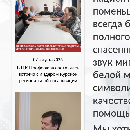
поменьш
всегда 
полного
спасенн
звук ми
07 августа 2026
В ЦК Профсоюза состоялась
белой м
встреча с лидером Курской
региональной организации
символи
качеств
помощь
Мы хот