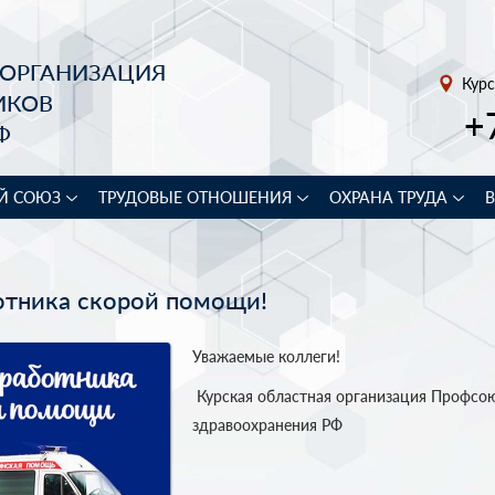
 ОРГАНИЗАЦИЯ
Курс
ИКОВ
+
Ф
Й СОЮЗ
ТРУДОВЫЕ ОТНОШЕНИЯ
ОХРАНА ТРУДА
отника скорой помощи!
Уважаемые коллеги!
Курская областная организация Профсо
здравоохранения РФ