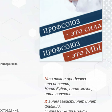
 нуждается.
Что такое профсоюз —
это повесть,
Наши будни, наша жизнь,
наша совесть.
И в нём зависти нет и нет
фальши,
острадание.
С ним мы жили и жить