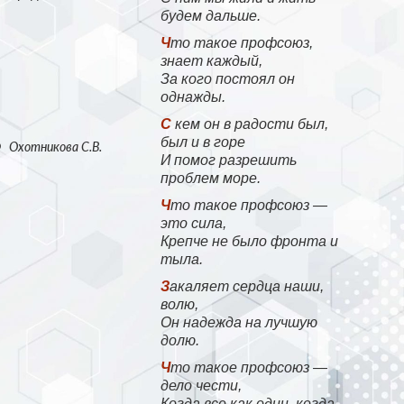
будем дальше.
Что такое профсоюз,
знает каждый,
За кого постоял он
однажды.
С кем он в радости был,
был и в горе
Ф
Охотникова С.В.
И помог разрешить
проблем море.
Что такое профсоюз —
это сила,
Крепче не было фронта и
тыла.
Закаляет сердца наши,
волю,
Он надежда на лучшую
долю.
Что такое профсоюз —
дело чести,
Когда все как один, когда