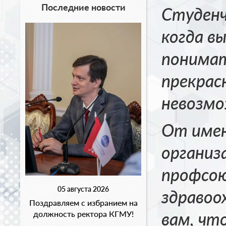
Последние новости
Студенч
когда в
понимат
прекрас
невозмо
От имен
организ
профсо
05 августа 2026
здравоо
Поздравляем с избранием на
вам,
что
должность ректора КГМУ!