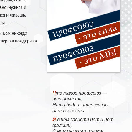
вно, нужная и
лся и живешь.
ны.
м Вам никогда
 и верная поддержка
Что такое профсоюз —
это повесть,
Наши будни, наша жизнь,
наша совесть.
И в нём зависти нет и нет
фальши,
С ним мы жили и жить