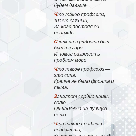
будем дальше.
Что такое профсоюз,
знает каждый,
За кого постоял он
однажды.
С кем он в радости был,
был и в горе
И помог разрешить
проблем море.
Что такое профсоюз —
это сила,
Крепче не было фронта и
тыла.
Закаляет сердца наши,
волю,
Он надежда на лучшую
долю.
Что такое профсоюз —
дело чести,
Когда все как один, когда