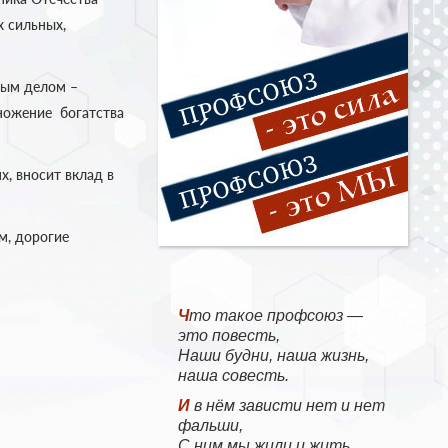
х сильных,
ным делом –
ножение богатства
х, вносит вклад в
м, дорогие
Что такое профсоюз —
это повесть,
Наши будни, наша жизнь,
наша совесть.
И в нём зависти нет и нет
фальши,
С ним мы жили и жить