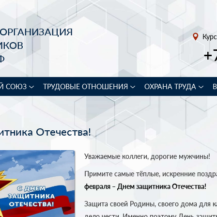
 ОРГАНИЗАЦИЯ
Курс
ИКОВ
+
Ф
Й СОЮЗ
ТРУДОВЫЕ ОТНОШЕНИЯ
ОХРАНА ТРУДА
итника Отечества!
Уважаемые коллеги, дорогие мужчины!
Примите самые тёплые, искренние позд
февраля – Днем защитника Отечества!
Защита своей Родины, своего дома для к
дело чести. Именно поэтому День защит