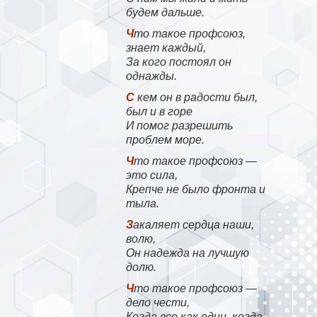
будем дальше.
Что такое профсоюз,
знает каждый,
За кого постоял он
однажды.
С кем он в радости был,
был и в горе
И помог разрешить
проблем море.
Что такое профсоюз —
это сила,
Крепче не было фронта и
тыла.
Закаляет сердца наши,
волю,
Он надежда на лучшую
долю.
Что такое профсоюз —
дело чести,
Когда все как один, когда