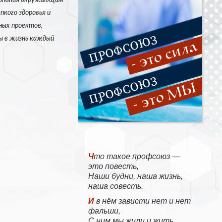
кого здоровья и
ных проектов,
ы в жизнь каждый
Что такое профсоюз —
это повесть,
Наши будни, наша жизнь,
наша совесть.
И в нём зависти нет и нет
фальши,
С ним мы жили и жить