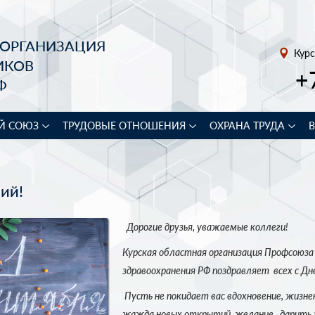
 ОРГАНИЗАЦИЯ
Курс
ИКОВ
+
Ф
Й СОЮЗ
ТРУДОВЫЕ ОТНОШЕНИЯ
ОХРАНА ТРУДА
ий!
Дорогие друзья, уважаемые коллеги!
Курская областная организация Профсоюза
здравоохранения РФ поздравляет
всех с Дн
Пусть не покидает вас вдохновение, жизне
жажда новых открытий, желание дарить