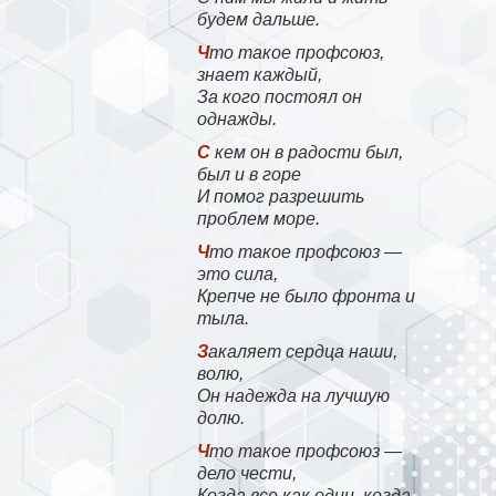
будем дальше.
Что такое профсоюз,
знает каждый,
За кого постоял он
однажды.
С кем он в радости был,
был и в горе
И помог разрешить
проблем море.
Что такое профсоюз —
это сила,
Крепче не было фронта и
тыла.
Закаляет сердца наши,
волю,
Он надежда на лучшую
долю.
Что такое профсоюз —
дело чести,
Когда все как один, когда