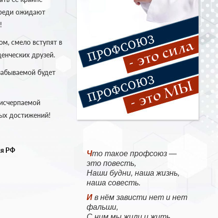
ереди ожидают
!
м, смело вступят в
енческих друзей.
езабываемой будет
еисчерпаемой
ных достижений!
ия РФ
Что такое профсоюз —
это повесть,
Наши будни, наша жизнь,
наша совесть.
И в нём зависти нет и нет
фальши,
С ним мы жили и жить