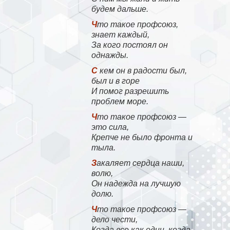
будем дальше.
Что такое профсоюз,
знает каждый,
За кого постоял он
однажды.
С кем он в радости был,
был и в горе
И помог разрешить
проблем море.
Что такое профсоюз —
это сила,
Крепче не было фронта и
тыла.
Закаляет сердца наши,
волю,
Он надежда на лучшую
долю.
Что такое профсоюз —
дело чести,
Когда все как один, когда