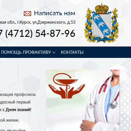
Написать нам
кая обл., г.Курск, ул.Дзержинского, д.53
7 (4712) 54-87-96
В ПОМОЩЬ ПРОФАКТИВУ
КОНТАКТЫ
низация профсоюза
чудесный первый
ех
с Днем знаний!
кой жизни.
ать ее крайне