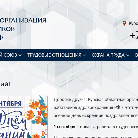
 ОРГАНИЗАЦИЯ
Курс
ИКОВ
+
Ф
Й СОЮЗ
ТРУДОВЫЕ ОТНОШЕНИЯ
ОХРАНА ТРУДА
ий!
Дорогие друзья, Курская областная орга
работников здравоохранения РФ в этот 
осенний день искренние поздравляет вс
1 сентября
– новая страница в студенчес
Для первокурсников она первая и открыв