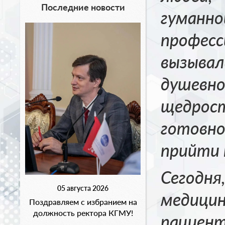
Последние новости
гуман
профе
вызыв
душевн
щед
готовно
прийти 
Сегод
05 августа 2026
медиц
Поздравляем с избранием на
должность ректора КГМУ!
пациен