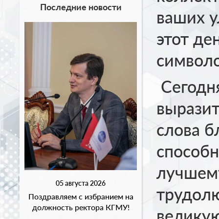
Последние новости
ваших у
этот де
символо
Сегодня
вырази
слова б
способн
лучшему
05 августа 2026
трудолю
Поздравляем с избранием на
должность ректора КГМУ!
великую