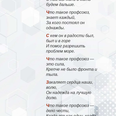
будем дальше.
Что такое профсоюз,
знает каждый,
За кого постоял он
однажды.
С кем он в радости был,
был и в горе
И помог разрешить
проблем море.
Что такое профсоюз —
это сила,
Крепче не было фронта и
тыла.
Закаляет сердца наши,
волю,
Он надежда на лучшую
долю.
Что такое профсоюз —
дело чести,
Когда все как один, когда