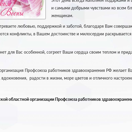
Этот день всегда наполнен подарками и 
и самыми добрыми чувствами ко всем б
женщинам.
греваете любовью, поддержкой и заботой, благодаря Вам соверша
ются конфликты, в Вашем достоинстве и милосердии раскрывается
анет для Вас особенной, согреет Ваши сердца своим теплом и прид
 организация Профсоюза работников здравоохранения РФ желает В
, вдохновения, радости в жизни, море цветов и отличного настроен
кой областной организации Профсоюза работников здравоохранен