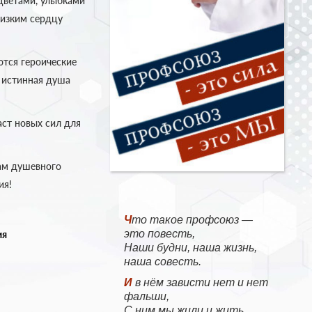
цветами, улыбками
лизким сердцу
ются героические
 истинная душа
аст новых сил для
ам душевного
ия!
Что такое профсоюз —
это повесть,
ия
Наши будни, наша жизнь,
наша совесть.
И в нём зависти нет и нет
фальши,
С ним мы жили и жить