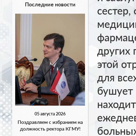
Последние новости
сестер,
медицин
фармаце
других 
этой от
для все
бушует 
находит
05 августа 2026
ежеднев
Поздравляем с избранием на
больных
должность ректора КГМУ!