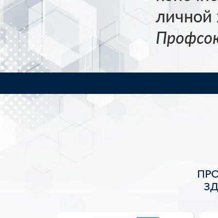
личной
Профсо
ПР
З