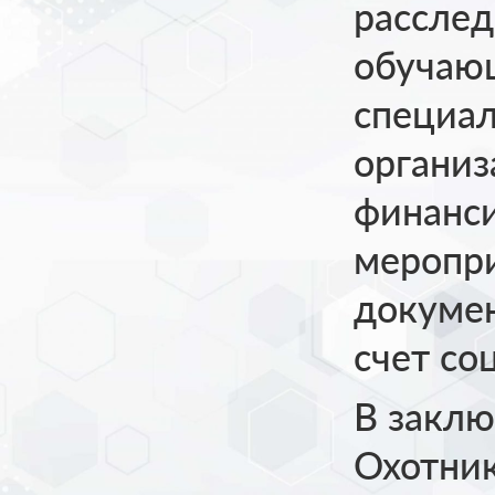
расслед
обучаю
специал
организ
финанс
меропри
докумен
счет со
В заклю
Охотник