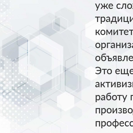
уже сл
традици
комитет
органи
объявле
Это еще
активиз
работу
произво
професс