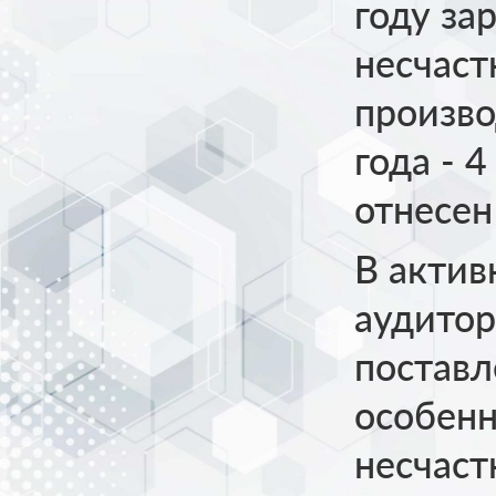
году за
несчаст
произво
года - 
отнесен
В актив
аудито
поставл
особенн
несчаст