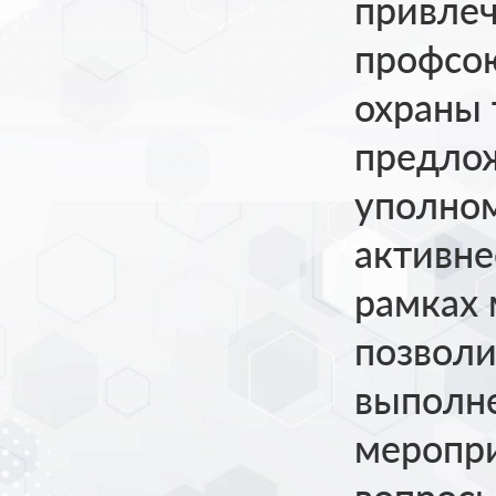
привлеч
профсою
охраны 
предло
уполно
активне
рамках 
позволи
выполн
меропр