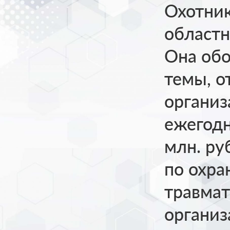
Охотник
областн
Она обо
темы, о
организ
ежегодн
млн. ру
по охра
травмат
организ