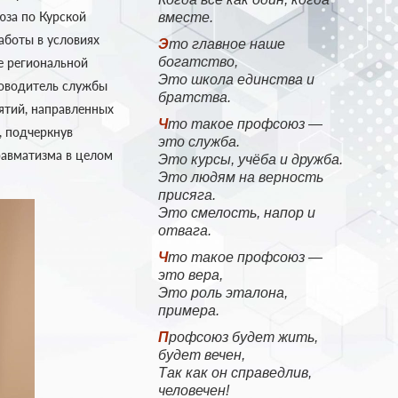
юза по Курской
вместе.
аботы в условиях
Это главное наше
богатство,
е региональной
Это школа единства и
ководитель службы
братства.
ятий, направленных
Что такое профсоюз —
, подчеркнув
это служба.
равматизма в целом
Это курсы, учёба и дружба.
Это людям на верность
присяга.
Это смелость, напор и
отвага.
Что такое профсоюз —
это вера,
Это роль эталона,
примера.
Профсоюз будет жить,
будет вечен,
Так как он справедлив,
человечен!