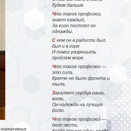
будем дальше.
Что такое профсоюз,
знает каждый,
За кого постоял он
однажды.
С кем он в радости был,
был и в горе
И помог разрешить
проблем море.
Что такое профсоюз —
это сила,
Крепче не было фронта и
тыла.
Закаляет сердца наши,
волю,
Он надежда на лучшую
долю.
Что такое профсоюз —
дело чести,
й нормативных
Когда все как один, когда