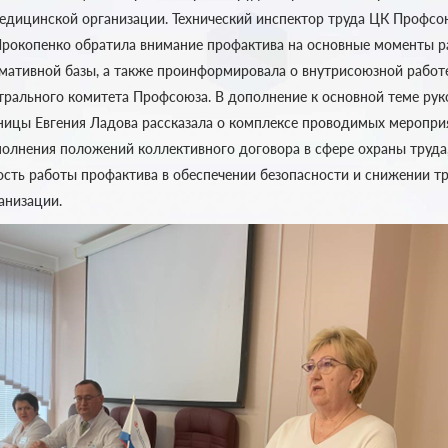
медицинской организации. Технический инспектор труда ЦК Профсо
Прокопенко обратила внимание профактива на основные моменты р
ативной базы, а также проинформировала о внутрисоюзной работ
трального комитета Профсоюза. В дополнение к основной теме ру
ницы Евгения Ладова рассказала о комплексе проводимых меропри
полнения положений коллективного договора в сфере охраны труда
ость работы профактива в обеспечении безопасности и снижении т
анизации.