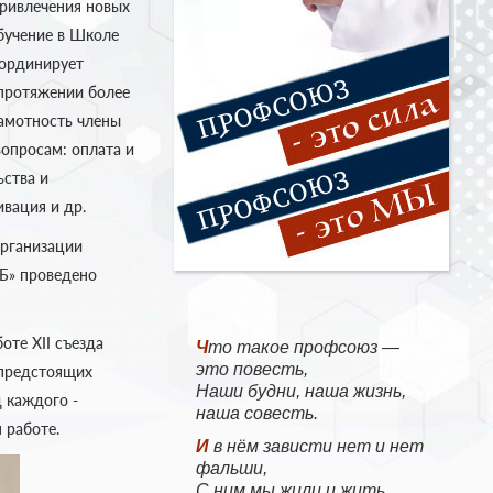
привлечения новых
бучение в Школе
оординирует
 протяжении более
амотность члены
опросам: оплата и
ьства и
вация и др.
организации
Б» проведено
оте XII съезда
Что такое профсоюз —
это повесть,
 предстоящих
Наши будни, наша жизнь,
 каждого -
наша совесть.
 работе.
И в нём зависти нет и нет
фальши,
С ним мы жили и жить