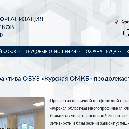
 ОРГАНИЗАЦИЯ
Курс
ИКОВ
+
Ф
Й СОЮЗ
ТРУДОВЫЕ ОТНОШЕНИЯ
ОХРАНА ТРУДА
актива ОБУЗ «Курская ОМКБ» продолжае
Профактив первичной профсоюзной орг
«Курская областная многопрофильная кл
больница» является основной его соста
активности и базы знаний зависит успеш