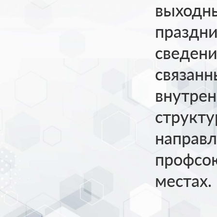
выходны
праздни
сведени
связанн
внутрен
структу
направл
профсою
местах.