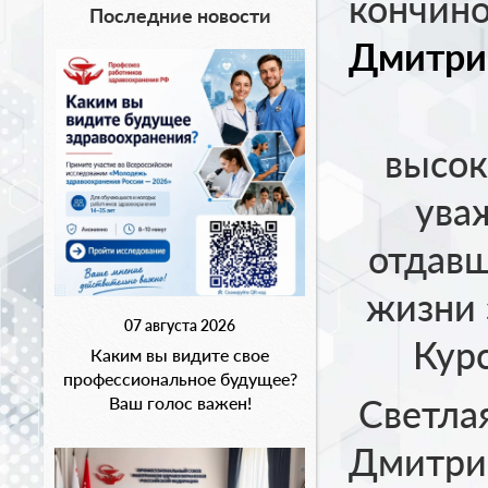
кончин
Последние новости
Дмитри
высок
ува
отдавш
жизни 
07 августа 2026
Курс
Каким вы видите свое
профессиональное будущее?
Светлая
Ваш голос важен!
Дмитрие