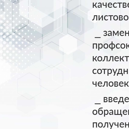
качеств
листово
⎯ замен
профсою
коллект
сотрудн
человек
⎯ введ
обращен
получен