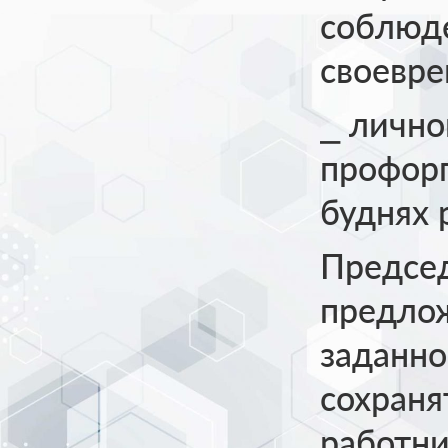
соблюде
своевр
⎯ лично
профорг
буднях 
Председ
предлож
заданно
сохраня
работн