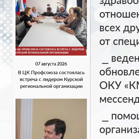
отношен
всех др
от спец
⎯ веде
07 августа 2026
обновл
В ЦК Профсоюза состоялась
встреча с лидером Курской
ОКУ «КМ
региональной организации
мессенд
⎯ помо
организ