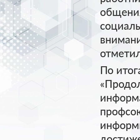
общения
социаль
внимани
отметил
По ито
«Продо
информ
профсою
информ
достиж