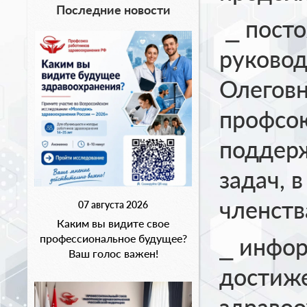
Последние новости
⎯ пост
руково
Олеговн
профсо
поддер
задач, 
членств
07 августа 2026
Каким вы видите свое
профессиональное будущее?
⎯ инфор
Ваш голос важен!
достиж
здравоо