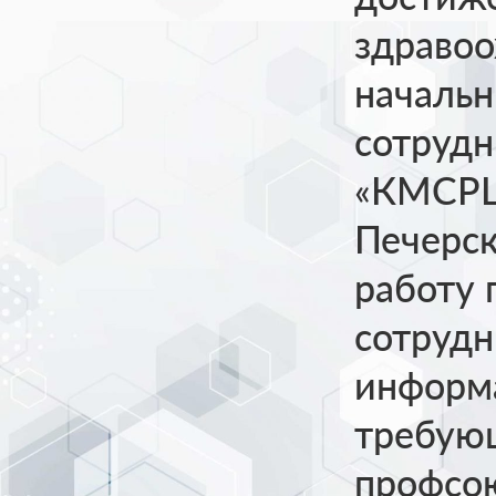
здравоо
начальн
сотруд
«КМСРЦ
Печерск
работу 
сотрудн
информа
требую
профсою