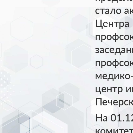
стало а
Центра 
профсою
заседан
профсою
медико
центр и
Печерск
На 01.1
комитет