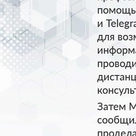
помощь 
и Teleg
для воз
информа
провод
дистанц
консуль
Затем М
сообщил
продела